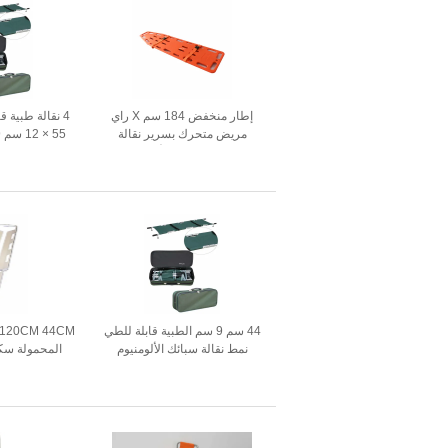
إطار منخفض 184 سم X راي
مريض متحرك بسرير نقالة
تروللي للإسعافات الأولية لسيارة
في حالات
الإسعاف
44 سم 9 سم الطبية قابلة للطي
نمط نقالة سبائك الألومنيوم
سيارة إسعاف نقل المرضى
اله