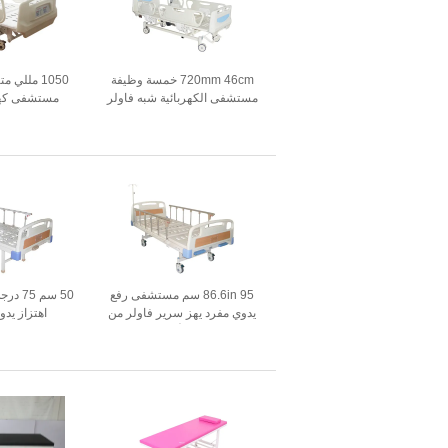
720mm 46cm خمسة وظيفة
مستشفى الكهربائية شبه فاولر
مستشفى كهر
سرير قابل للتعديل
الكامل للاستخ
وحدة العن
بالم
86.6in 95 سم مستشفى رفع
50 سم 
يدوي مفرد يهز سرير فاولر من
اهتزاز يد
سبائك الألومنيوم