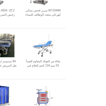
W720MM سرير فحص نسائي
C2
كهربائي متعدد الوظائف للنساء
رخيص الثمن م
الحوامل
سرير فحص الو
للمب
نقالة من الفولاذ المقاوم للصدأ
86 سنتيمتر ا
55 سم 159 كجم للعلاج في
نقل المريض عر
حالات الطوارئ بارتفاع قابل
Shifty عربة الرعاية الطبية
للتعديل