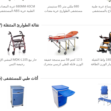
وساخ عربة طبية
680 مللي متر 85 سنتيمتر
680MM 40CM عربة المعدا
اخ بالمستشفى
مستشفى الطوارئ عربة معدات
الطبية عربة ABS المستشف
جهاز طبي
الطبية عربة يدوية صندوق مل
عربة
نقالة الطوارئ المتنقلة
(17)
80 سنتيمتر 1800 واط الثقيلة
12.5 كجم 58 سم مدمجة خفيفة
حار بيع MDK-L105 المشي ا
بار الوزن الطاقة
الوزن قابلة للطي كرسي متحرك
رخيصة الثمن
كرسي متحرك
كهربائي مساعدات للمشي
قل كرسي متحرك
 الهواء الطلق
أثاث طبي للمستشفى
(26)
سفر