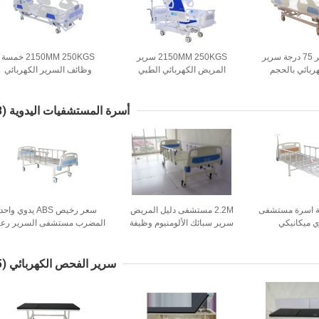
1050 مللي متر 75 درجة سرير
2150MM 250KGS سرير
2150MM 250KGS خمسة
بائي بالحجم
المريض الكهربائي الطبي
وظائف السرير الكهربائي
دام المنزلي في
التلقائي للمنزل ICU قابل
للمستشفى للمرضى ICU
اية المركزة
للتعديل
استخدام
ستشفى
أسرة المستشفيات اليدوية
(13)
75 درجة اسرة مستشفى
2.2M مستشفى دليل المريض
سعر رخيص ABS يدوي واحد
وي ميكانيكي
سرير سبائك الألومنيوم وظيفة
المضرب مستشفى السرير رعاي
واحدة 20in
التمريض السرير الصامت
سرير الفحص الكهربائي
(15)