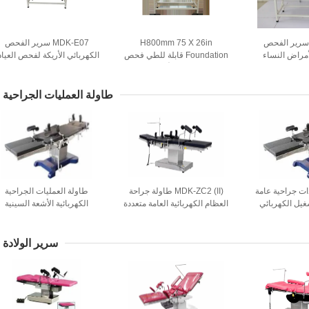
W650M سرير الفحص
H800mm 75 X 26in
MDK-E07 سرير الفحص
أمراض النساء
Foundation قابلة للطي فحص
الكهربائي الأريكة لفحص العياد
بالمستشفى 240 كجم طاولة
الطبيب سرير الأريكة اليدوي
1900 مم
طحة
الطاقة
طاولة العمليات الجراحية
 جراحية عامة
MDK-ZC2 (II) طاولة جراحة
طاولة العمليات الجراحية
غيل الكهربائي
العظام الكهربائية العامة متعددة
الكهربائية الأشعة السينية
 غرفة العمليات
الوظائف من الفولاذ المقاوم
الشفافة لجراحة الظهر
للصدأ
ISO9001
سرير الولادة