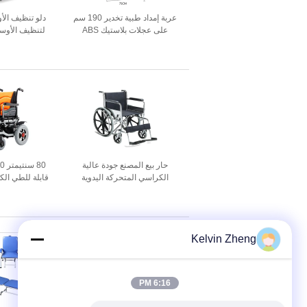
عربة إمداد طبية تخدير 190 سم
دلو تنظيف الأ
على عجلات بلاستيك ABS
لتنظيف الأوس
850 × 650 × 850 مم
حار بيع المصنع جودة عالية
الكراسي المتحركة اليدوية
قابلة للطي الك
الكراسي المتحركة خفيفة الوزن
المساعدة 
20 كيلوجرام 455 ملليمتر
كهربائي التن
للاستخدام في
ال
Kelvin Zheng
6:16 PM