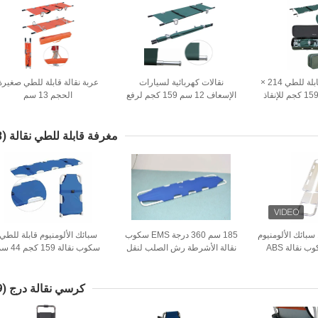
4 نقالة طبية قابلة للطي 214 ×
نقالات كهربائية لسيارات
عربة نقالة قابلة للطي صغيرة
55 × 12 سم 159 كجم للإنقاذ
الإسعاف 12 سم 159 كجم لرفع
الحجم 13 سم
 الطوارئ
سيارات الإسعاف للتمريض لا
قابلة للطي
مغرفة قابلة للطي نقالة
(53)
120CM 44CM سبائك الألومنيوم
185 سم 360 درجة EMS سكوب
سبائك الألومنيوم قابلة للطي
المحمولة سكوب نقالة ABS
نقالة الأشرطة رش الصلب لنقل
سكوب نقالة 159 كجم 44 سم
ندسة
المريض
كرسي نقالة درج
(39)