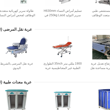
MDK -Z مستشفى طبي
تسليم أمراض النساء H630mm
طاولة سرير كهربائية متعددة
تعدد الوظائف
سرير التوليد 250kg Laod في
الوظائف لفحص أمراض النسا
لادة التوليد
جدول تسليم المستشفى
والتوليد مع عجلة 0
يعات
درجة
عربة نقل المرضى
(18)
رتفاع تعديل عربة
1900 مللي متر 35nch الطوارئ
عربة نقل المرضى بالشريط
بة مساعدة نقل
الطبية غير المغناطيسية عربة
اليدوي
جراحية التصوير بالرنين
المغناطيسي متوافق نقل نقالة
الإسعاف
عربة معدات طبية
(23)