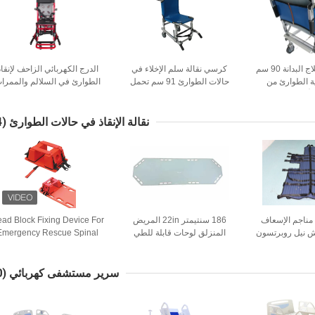
كرسي نقالة لعلاج البدانة 90 سم
كرسي نقالة سلم الإخلاء في
الدرج الكهربائي الزاحف لإنقاذ
ة الطوارئ من
حالات الطوارئ 91 سم تحمل
الطوارئ في السلالم والممرا
لألومنيوم
159 كجم
نقالة الإنقاذ في حالات الطوارئ
(74)
 مناجم الإسعاف
186 سنتيمتر 22in المريض
ad Block Fixing Device For
اش نيل روبرتسون
المنزلق لوحات قابلة للطي
Emergency Rescue Spinal
نقاذ
سيارة إسعاف الطوارئ الإنقاذ
Board Stretchers
نقالة قماش
سرير مستشفى كهربائي
(40)