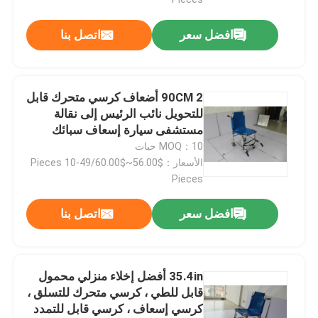
افضل سعر
اتصل بنا
90CM 2 أضعاف كرسي متحرك قابل
للتحويل نائب الرئيس إلى نقالة
مستشفى سيارة إسعاف سبائك
الألومنيوم
MOQ：10 حبات
الأسعار：$56.00~$60.00/Pieces 10-49
Pieces
افضل سعر
اتصل بنا
المنزل
المنتجات
35.4in أفضل إخلاء منزلي محمول
قابل للطي ، كرسي متحرك للتسلق ،
كرسي إسعاف ، كرسي قابل للتمدد
فيديوهات