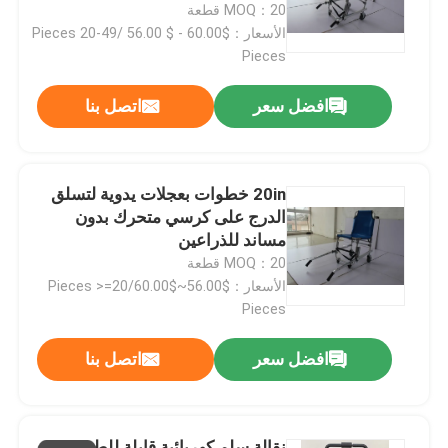
MOQ：20 قطعة
الأسعار：$60.00 - $ 56.00 /Pieces 20-49
حولنا
Pieces
افضل سعر
اتصل بنا
جولة في المصنع
مراقبة الجودة
20in خطوات بعجلات يدوية لتسلق
الدرج على كرسي متحرك بدون
مساند للذراعين
اتصل بنا
MOQ：20 قطعة
الأسعار：$56.00~$60.00/Pieces >=20
أخبار
Pieces
افضل سعر
اتصل بنا
القضايا
اطلب اقتباس
نقالة سلم كهربائية قابلة للطي