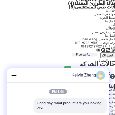
نقالة الطوارئ المتنقلة
(4)
أثاث طبي للمستشفى
(5)
حول بنا
جولة في المعمل
ضبط الجودة
اتصل بنا
أخبار
الحالات
طلب عرض أسعار
اتصل بنا
اتصل شخص :
Joan Wang
رقم الهاتف :
(86)18921970219
ماذا؟ :
+8618921970219
Free call
منزل
القضايا
حالات الشركة
Kelvin Zheng
إنقاذ الحياة، أصبح سهلاً!
الاقسام
8:08 PM
نقالة سيارة إسعاف قابلة للطي
نقالة طبية قابلة للطي
مغرفة قابلة للطي نقالة
Good day, what product are you looking 
كرسي نقالة درج
for?
حول نا
مقدمة