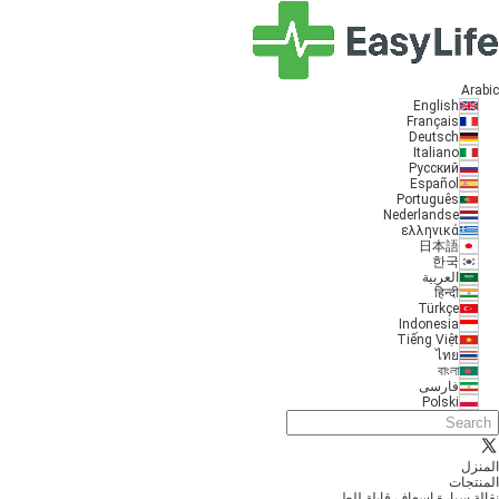
Arabic
English
Français
Deutsch
Italiano
Русский
Español
Português
Nederlandse
ελληνικά
日本語
한국
العربية
हिन्दी
Türkçe
Indonesia
Tiếng Việt
ไทย
বাংলা
فارسی
Polski
المنزل
المنتجات
نقالة سيارة إسعاف قابلة للطي...