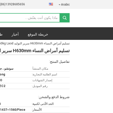
-(86)13928685656
Arabic
خريطة الموقع
أخبار
طل
تسليم أمراض النساء H630mm سرير التوليد 250kg Laod في جدول تسليم المستشفى
تسليم أمراض النساء H630mm سرير التوليد 250kg Laod في جدول تسليم المستشفى
تفاصيل المنتج:
مكان المنشأ:
سوتشو ، جي
اسم العلامة التجارية:
ong
إصدار الشهادات:
SO
رقم الموديل:
ZC2
شروط الدفع والشحن:
الحد الأدنى لكمية:
1 قط
الأسعار:
1437~1560/Piece