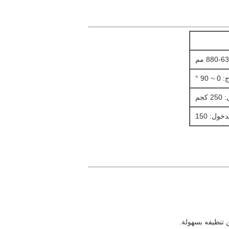
9 °
كجم
خول: 150