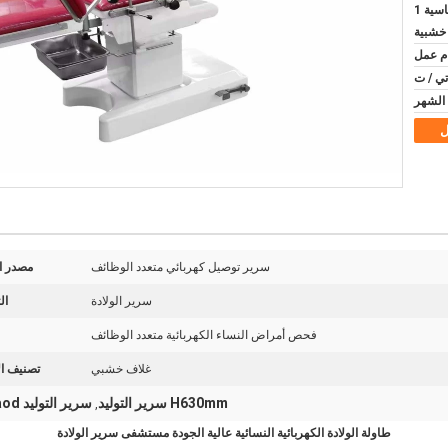
تصدير حالة خشبية قياسية 1
 خشبية
تي / ت
ل
سرير توصيل كهربائي متعدد الوظائف
مصدر ا
سرير الولادة
ال
فحص أمراض النساء الكهربائية متعدد الوظائف
غلاف خشبي
تصنيف ال
H630mm سرير التوليد
سرير التوليد 250kg laod
,
طاولة الولادة الكهربائية النسائية عالية الجودة مستشفى سرير الولادة