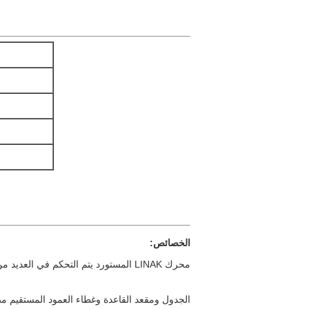
الخصائص:
محرك LINAK المستورد يتم التحكم في العديد من الإجراءات بواسطة جهاز التحكم عن بعد.
الجدول ومقعد القاعدة وغطاء العمود المستقيم مصنوع من الصلب المقاوم للصدأ 304 عال