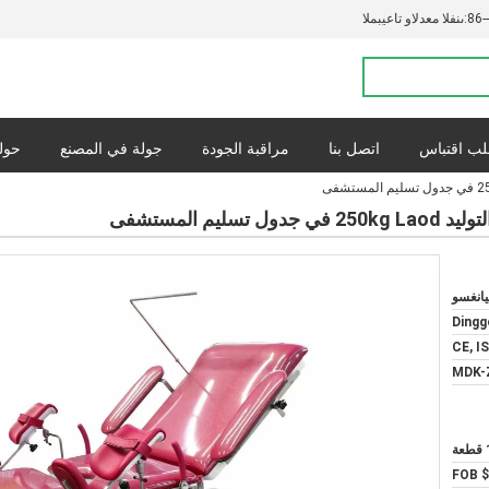
86-
المبيعات والدعم الفنى:
ب اقتباس
اتصل بنا
مراقبة الجودة
جولة في المصنع
حولن
القضايا
س
انغسو
Dingg
CE, I
MDK-
عة
FOB $