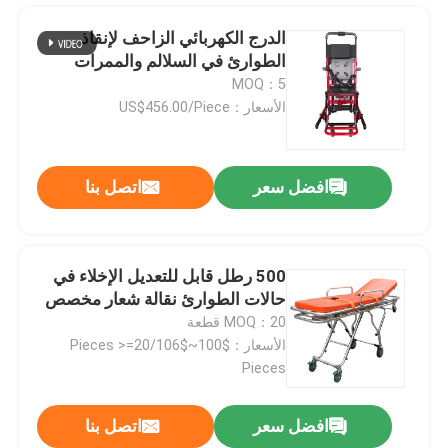
الدرج الكهربائي الزاحف لإنقاذ
الطوارئ في السلالم والممرات
MOQ：5
الأسعار：US$456.00/Piece
افضل سعر
اتصل بنا
500 رطل قابل للتعديل الإخلاء في
حالات الطوارئ نقالة شعار مخصص
المنزل
MOQ：20 قطعة
الأسعار：$100~$106/Pieces >=20
Pieces
المنتجات
افضل سعر
اتصل بنا
نقالة سيارة إسعاف قابلة للطي 75 درجة لإنقاذ الطوارئ 190 سم
فيديوهات