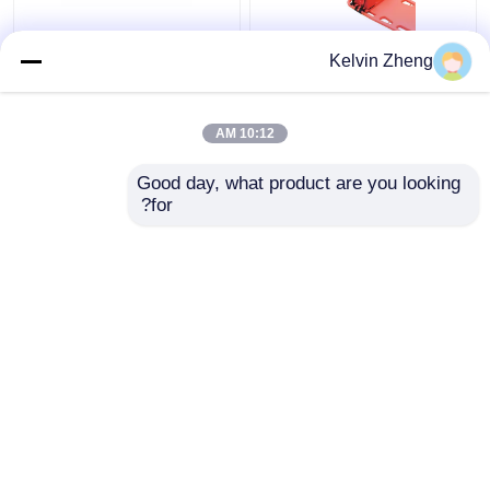
186 سنتيمتر 22in
Kelvin Zheng
المريض المنزلق لوحات
قابلة للطي سيارة إسعاف
الطوارئ الإنقاذ نقالة
10:12 AM
قماش
افضل سعر
افضل سعر
Good day, what product are you looking 
for?
اتصل بنا
اتصل بنا
عرض المزيد
منزل
حول نا
اتصل بنا
Desktop Site
خريطة الموقع
سياسة الخصوصية