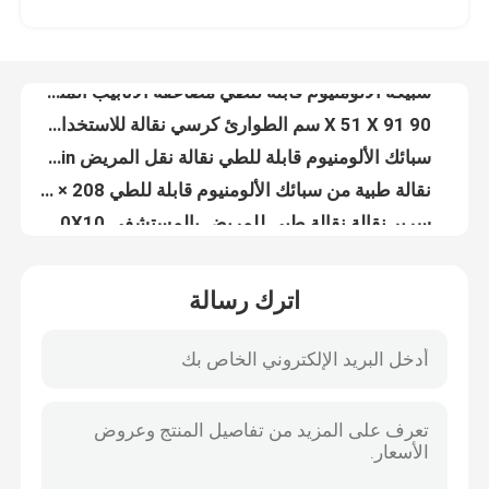
سبيكة الألومنيوم قابلة للطي مضاعفة الأنابيب المنخفضة وضعية سيارة الإسعاف العربة الإنقاذية الطارئة تعديل الظهر
90 X 51 X 91 سم الطوارئ كرسي نقالة للاستخدام المنزلي سبائك الألومنيوم
حولنا
سبائك الألومنيوم قابلة للطي نقالة نقل المريض PVC 208CM 22in
نقالة طبية من سبائك الألومنيوم قابلة للطي 208 × 55 × 13 سم للإسعاف 9 كجم
جولة في المصنع
سرير نقالة نقالة طبي للمريض بالمستشفى PVC 92X50X10 سم مطوي
20CM 50CM سيارة إسعاف سكوب للطي الطبية نقالة عجلات صغيرة للمستشفى
مراقبة الجودة
185CM قابلة للطي الإنقاذ بعجلات غرفة الطوارئ نقالة 60 درجة مستشفى الإسعاف
نقالة جنازة قابلة للطي في حالات الطوارئ لسيارة الإسعاف بعجلات 185 × 48 × 21 سم ، رمادي
اتصل بنا
حار بيع المحمولة ضيق العمود الفقري مجلس نقالة البلاستيك العمود الفقري مجلس نقالة
اترك رسالة
عربة إسعاف قابلة للطي 187 سم 4 سم دعم نقالة طبية قابلة للطي X راي
أخبار
إطار منخفض 184 سم X راي مريض متحرك بسرير نقالة تروللي للإسعافات الأولية لسيارة الإسعاف
13 كجم سفن مناجم الإسعاف نقالة نقالة قماش نيل روبرتسون الإنقاذ
186 سنتيمتر 22in المريض المنزلق لوحات قابلة للطي سيارة إسعاف الطوارئ الإنقاذ نقالة قماش
القضايا
MDK-A18 نوعية جيدة مجلس العمود الفقري رئيس كتل مستشفى اللوح الخلفي العالمي منع الحركة للعمود الفقري نقالة
الإخلاء في حالات الطوارئ سبائك الألومنيوم قابلة للطي رفع كرسي متحرك كرسي نقالة
اطلب اقتباس