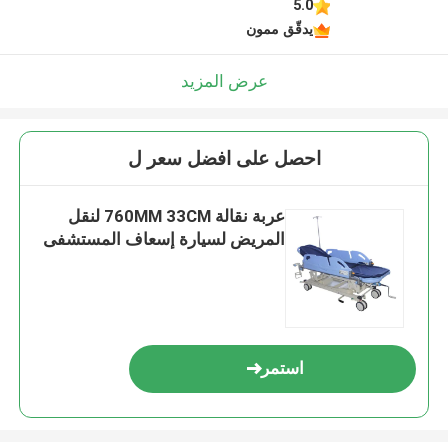
5.0
يدقّق ممون
عرض المزيد
احصل على افضل سعر ل
عربة نقالة 760MM 33CM لنقل
المريض لسيارة إسعاف المستشفى
استمر