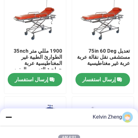
حولنا
جولة في المصنع
تعديل 75in 60 Deg
1900 مللي متر 35nch
مراقبة الجودة
مستشفى نقل نقالة عربة
الطوارئ الطبية غير
عربة غير مغناطيسية
المغناطيسية عربة
جراحية التصوير بالرنين
المغناطيسي متوافق نقل
اتصل بنا
إرسال استفسار
إرسال استفسار
نقالة الإسعاف
أخبار
القضايا
Kelvin Zheng
اطلب اقتباس
4:01 AM