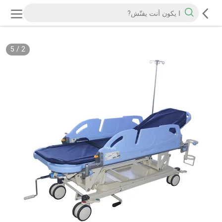
5
/
2