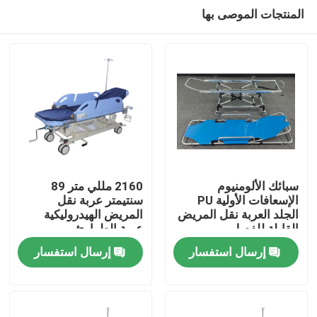
المنتجات الموصى بها
سبائك الألومنيوم
2160 مللي متر 89
الإسعافات الأولية PU
سنتيمتر عربة نقل
الجلد العربة نقل المريض
المريض الهيدروليكية
المنزل
القابلة للفصل
عربة الطوارئ
إرسال استفسار
إرسال استفسار
المنتجات
فيديوهات