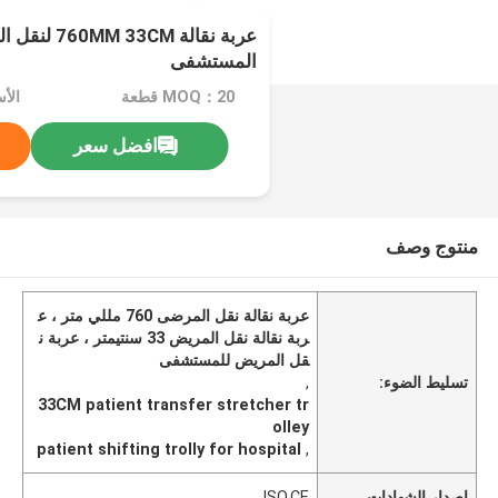
عربة نقالة M
المستشفى
MOQ：20 قطعة
افضل سعر
منتوج وصف
عربة نقالة نقل المرضى 760 مللي متر ، ع
ربة نقالة نقل المريض 33 سنتيمتر ، عربة ن
قل المريض للمستشفى
تسليط الضوء:
,
33CM patient transfer stretcher tr
olley
patient shifting trolly for hospital
,
إصدار الشهادات
ISO,CE