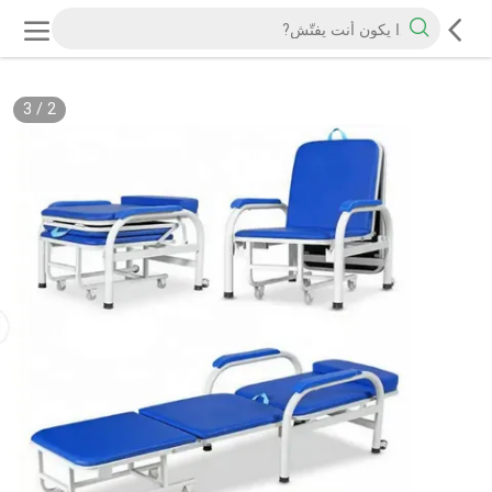
3
/
2