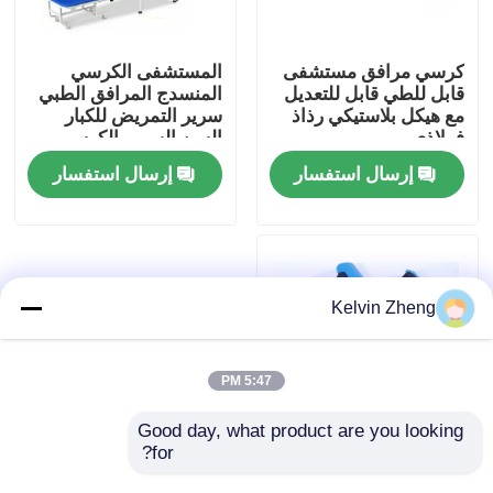
حولنا
كرسي مرافق مستشفى
المستشفى الكرسي
قابل للطي قابل للتعديل
المنسدج المرافق الطبي
مع هيكل بلاستيكي رذاذ
سرير التمريض للكبار
جولة في المصنع
فولاذي
السن السرير الكرسي
المرافق
إرسال استفسار
إرسال استفسار
مراقبة الجودة
اتصل بنا
Kelvin Zheng
أخبار
5:47 PM
القضايا
Good day, what product are you looking 
for?
DG-E29 شفرة أطراف
متفرقة 87 × 35 × 18CM
اطلب اقتباس