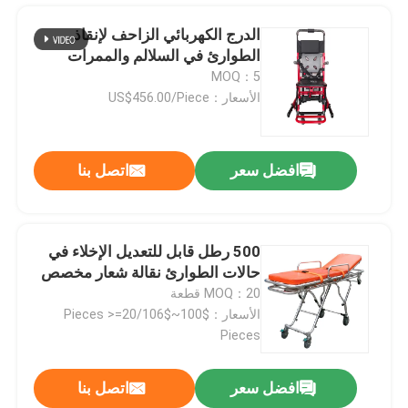
الدرج الكهربائي الزاحف لإنقاذ
الطوارئ في السلالم والممرات
MOQ：5
الأسعار：US$456.00/Piece
افضل سعر
اتصل بنا
500 رطل قابل للتعديل الإخلاء في
حالات الطوارئ نقالة شعار مخصص
المنزل
MOQ：20 قطعة
الأسعار：$100~$106/Pieces >=20
Pieces
المنتجات
افضل سعر
اتصل بنا
نقالة سيارة إسعاف قابلة للطي 75 درجة لإنقاذ الطوارئ 190 سم
فيديوهات