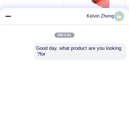
186 سنتيمتر 22in
Kelvin Zheng
المريض المنزلق لوحات
قابلة للطي سيارة إسعاف
الطوارئ الإنقاذ نقالة
3:41 PM
قماش
افضل سعر
افضل سعر
Good day, what product are you looking 
for?
اتصل بنا
اتصل بنا
عرض المزيد
منزل
حول نا
اتصل بنا
Desktop Site
خريطة الموقع
سياسة الخصوصية