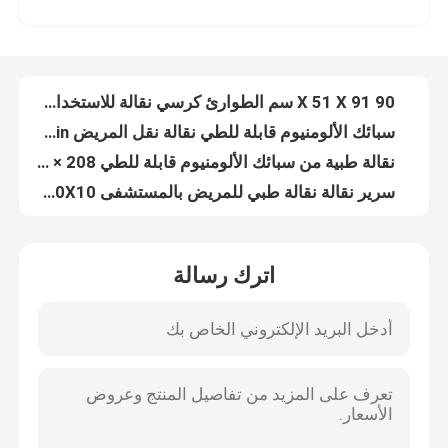
سبيكة الألومنيوم قابلة للطي مضاعفة الأنابيب المنخفضة وضعية سيارة الإسعاف العربة الإنقاذية الطارئة تعديل الظهر
90 X 51 X 91 سم الطوارئ كرسي نقالة للاستخدام المنزلي سبائك الألومنيوم
حولنا
سبائك الألومنيوم قابلة للطي نقالة نقل المريض PVC 208CM 22in
نقالة طبية من سبائك الألومنيوم قابلة للطي 208 × 55 × 13 سم للإسعاف 9 كجم
جولة في المصنع
سرير نقالة نقالة طبي للمريض بالمستشفى PVC 92X50X10 سم مطوي
20CM 50CM سيارة إسعاف سكوب للطي الطبية نقالة عجلات صغيرة للمستشفى
مراقبة الجودة
185CM قابلة للطي الإنقاذ بعجلات غرفة الطوارئ نقالة 60 درجة مستشفى الإسعاف
نقالة جنازة قابلة للطي في حالات الطوارئ لسيارة الإسعاف بعجلات 185 × 48 × 21 سم ، رمادي
اتصل بنا
حار بيع المحمولة ضيق العمود الفقري مجلس نقالة البلاستيك العمود الفقري مجلس نقالة
اترك رسالة
عربة إسعاف قابلة للطي 187 سم 4 سم دعم نقالة طبية قابلة للطي X راي
أخبار
إطار منخفض 184 سم X راي مريض متحرك بسرير نقالة تروللي للإسعافات الأولية لسيارة الإسعاف
13 كجم سفن مناجم الإسعاف نقالة نقالة قماش نيل روبرتسون الإنقاذ
186 سنتيمتر 22in المريض المنزلق لوحات قابلة للطي سيارة إسعاف الطوارئ الإنقاذ نقالة قماش
القضايا
MDK-A18 نوعية جيدة مجلس العمود الفقري رئيس كتل مستشفى اللوح الخلفي العالمي منع الحركة للعمود الفقري نقالة
الإخلاء في حالات الطوارئ سبائك الألومنيوم قابلة للطي رفع كرسي متحرك كرسي نقالة
اطلب اقتباس