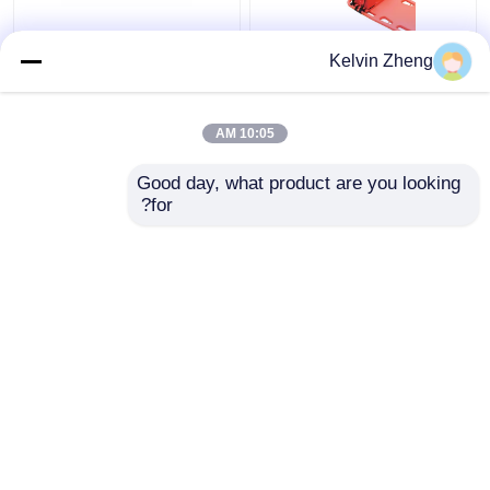
186 سنتيمتر 22in
Kelvin Zheng
المريض المنزلق لوحات
قابلة للطي سيارة إسعاف
الطوارئ الإنقاذ نقالة
10:05 AM
قماش
افضل سعر
افضل سعر
Good day, what product are you looking 
for?
اتصل بنا
اتصل بنا
عرض المزيد
منزل
حول نا
اتصل بنا
Desktop Site
خريطة الموقع
سياسة الخصوصية