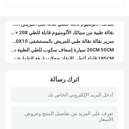
سبيكة الألومنيوم قابلة للطي مضاعفة الأنابيب المنخفضة وضعية سيارة الإسعاف العربة الإنقاذية الطارئة تعديل الظهر
90 X 51 X 91 سم الطوارئ كرسي نقالة للاستخدام المنزلي سبائك الألومنيوم
حولنا
سبائك الألومنيوم قابلة للطي نقالة نقل المريض PVC 208CM 22in
نقالة طبية من سبائك الألومنيوم قابلة للطي 208 × 55 × 13 سم للإسعاف 9 كجم
جولة في المصنع
سرير نقالة نقالة طبي للمريض بالمستشفى PVC 92X50X10 سم مطوي
20CM 50CM سيارة إسعاف سكوب للطي الطبية نقالة عجلات صغيرة للمستشفى
مراقبة الجودة
185CM قابلة للطي الإنقاذ بعجلات غرفة الطوارئ نقالة 60 درجة مستشفى الإسعاف
نقالة جنازة قابلة للطي في حالات الطوارئ لسيارة الإسعاف بعجلات 185 × 48 × 21 سم ، رمادي
اتصل بنا
حار بيع المحمولة ضيق العمود الفقري مجلس نقالة البلاستيك العمود الفقري مجلس نقالة
اترك رسالة
عربة إسعاف قابلة للطي 187 سم 4 سم دعم نقالة طبية قابلة للطي X راي
أخبار
إطار منخفض 184 سم X راي مريض متحرك بسرير نقالة تروللي للإسعافات الأولية لسيارة الإسعاف
13 كجم سفن مناجم الإسعاف نقالة نقالة قماش نيل روبرتسون الإنقاذ
186 سنتيمتر 22in المريض المنزلق لوحات قابلة للطي سيارة إسعاف الطوارئ الإنقاذ نقالة قماش
القضايا
MDK-A18 نوعية جيدة مجلس العمود الفقري رئيس كتل مستشفى اللوح الخلفي العالمي منع الحركة للعمود الفقري نقالة
الإخلاء في حالات الطوارئ سبائك الألومنيوم قابلة للطي رفع كرسي متحرك كرسي نقالة
اطلب اقتباس