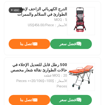
الدرج الكهربائي الزاحف لإنقاذ
الطوارئ في السلالم والممرات
MOQ：5
الأسعار：US$456.00/Piece
افضل سعر
اتصل بنا
500 رطل قابل للتعديل الإخلاء في
حالات الطوارئ نقالة شعار مخصص
المنزل
MOQ：20 قطعة
الأسعار：$100~$106/Pieces >=20
Pieces
المنتجات
افضل سعر
اتصل بنا
نقالة سيارة إسعاف قابلة للطي 75 درجة لإنقاذ الطوارئ 190 سم
فيديوهات