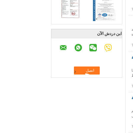
 × 44 × 6 سم 2. الحد
ابن دردش الآن
ة
ا
م