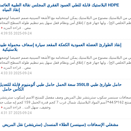
HDPE البلاستيك قابلة للطي العمود الفقري المجلس نقالة الطبية العائمة
إنقاذ المياه
H قابلة للطي من البلاستيك مصنوع من البلاستيك يمكن استخدامه مع الأشعة السينية،صمم خصيصا لوضعه
 الخلفي الخ) ، ولها جهاز فتح / إغلاق آمن ونظام قفل سهل يتم تنظيم طوله.السطح المحاط
مص...
قراءة المزيد
2025-09-24 14:39:55
إنقاذ الطوارئ العضلة العمودية الكعكة المقعد سيارة إسعاف محمولة طبية
بلاستيكية
H قابلة للطي من البلاستيك مصنوع من البلاستيك يمكن استخدامه مع الأشعة السينية،صمم خصيصا لوضعه
 الخلفي الخ) ، ولها جهاز فتح / إغلاق آمن ونظام قفل سهل يتم تنظيم طوله.السطح المحاط
مص...
قراءة المزيد
2025-09-24 14:33:33
حامل طوارئ طبي 350LB سعة الحمل حامل طبي ألومنيوم قابلة للتعدي
الكأس حامل
لي الإسعافات سبنسر سكوب ستريتشر نقل المريض وصف مفصل للمنتج الاسم (سكوب ستريتشر)
النموذج DG-C2 حجم المنتج 162*44.5*7سم المواد البلاستيك شمال غرب 7 كجم قدرة الحمل 159 كجم إنه صلب
وخفيف، سهل الت...
قراءة المزيد
2025-09-24 14:31:37
مشغلي الإسعافات (سبينسر) الطلاء المنسدل (ستريتشر) نقل المريض