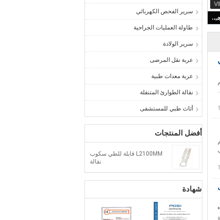
سرير الفحص الكهربائي
طاولة العمليات الجراحية
سرير الولادة
ي
عربة نقل المرضى
عربة معدات طبية
م
نقالة الطوارئ المتنقلة
أثاث طبي للمستشفى
أفضل المنتجات
بي
L2100MM قابلة للطي سكوب
نقالة
ب
شهادة
*