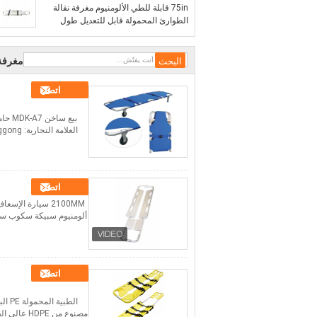
75in قابلة للطي الألومنيوم مغرفة نقالة
الطوارئ المحمولة قابل للتعديل طول
السفر حجم نقالة نقل المرضى
مغرفة 
اتصل
بيع 
العلامة التجارية: Dinggong رقم الطراز: MDK-C2 مصدر الطاقة: يدوي الضمان: سنة واحدة خدمة ما بعد البيع: الدعم ...
اتصل
2100MM سيارة ا
اتصل
الطب
مصنوع من HDPE عالي القوة.* تصميم قابل للفصل لنقل مرضى الكسور والخطيرة.* تم وضع جهاز مفصلي واحد ...