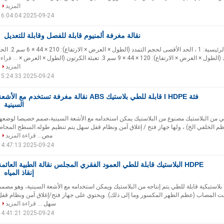
المزيد
2025-09-24 16:04:04
نقالة مغرفة ألمنيوم قابلة للفصل وقابلة للتعديل
أولا - المعايير التقنية الرئيسية: 1 ، الحد الأقصى لحجم التمدد (الطول × العرض × الارتفاع): 210
ارتفاع): 120 × 44 × 9 سم 3. تعبئة الكرتون (الطول × العرض × ...
قراءة
المزيد
2025-09-24 15:24:33
فئة I HDPE قابلة للطي بلاستيك ABS نقالة مغرفة تستخدم مع الأشع
السينية
H قابلة للطي من البلاستيك مصنوع من البلاستيك يمكن استخدامه مع الأشعة السينية،صمم خصيصا لوضعه
 الخلفي الخ) ، ولها جهاز فتح / إغلاق آمن ونظام قفل سهل يتم تنظيم طوله.السطح المحاط
مص...
قراءة المزيد
2025-09-24 14:47:13
HDPE البلاستيك قابلة للطي العمود الفقري المجلس نقالة الطبية العائمة
إنقاذ المياه
غرفة بلاستيكية قابلة للطي يتم إنتاجه من البلاستيك ويمكن استخدامه مع الأشعة السينية، وهو مصم
ت المصاب (عظم الظهر المكسور وما إلى ذلك). ويحتوي على جهاز فتح/إغلاق آمن ونظام قفل
سهل ...
قراءة المزيد
2025-09-24 14:41:21