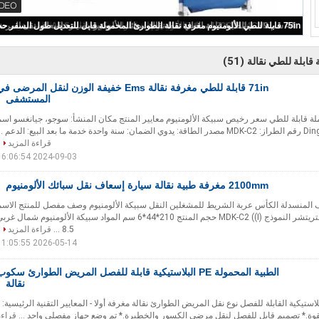
سبائك الألومنيوم قابلة للطي سكوب نقالة 159 كجم 44 سم
(51)
قابلة للطي نقالة
71in قابلة للطي مغرفة نقالة Ems خفيفة الوزن لنقل المرضى ف
المستشفى
ساخن MDK-A7 حاملة قابلة للطي سعر رخيص سبيكة الألومنيوم معايير المنتج مكان المنشأ: سوجو، جيانغسو اس
قراءة المزيد
2024-09-03 16:06:54
2100mm مغرفة طبية نقالة سيارة إسعاف نقل سبائك الألومنيوم
لإسعاف المنسدلة الكأس عربة الشريط للمشغلين النقل سبيكة الألومنيوم وصف مفصل للمنتج الاسم
ألومنيوم سبيكة سكوب ستريتشر النموذج MDK-C2 ((I) حجم المنتج 210*44*6 سم المواد سبيكة الألومنيوم شمال غر
8.5 ...
قراءة المزيد
2026-05-14 11:05:55
الطبية المحمولة PE البلاستيكية قابلة للفصل المريض الطوارئ سكو
نقالة
ية المحمولة PE البلاستيكية القابلة للفصل نوع نقل المريض الطوارئ نقالة مغرفة أولا - المعايير التقنية الرئيسية: 
قراءة