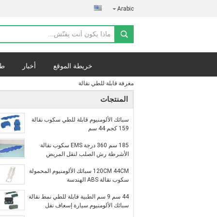
Arabic
خريطة الموقع
أخبار
طل
مغرفة قابلة للطي نقالة
المنتجات
سبائك الألومنيوم قابلة للطي سكوب نقالة
159 كجم 44 سم
185 سم 360 درجة EMS سكوب نقالة
الأشرطة رش الصلب لنقل المريض
120CM 44CM سبائك الألومنيوم المحمولة
سكوب نقالة ABS الهندسة
44 سم 9 سم الطبية قابلة للطي نمط نقالة
سبائك الألومنيوم سيارة إسعاف نقل
المرضى