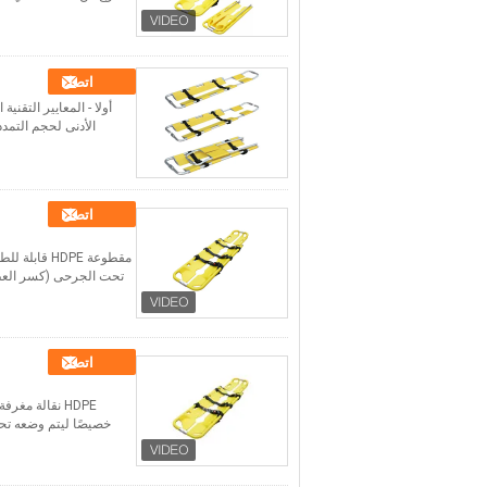
اتصل
الأدنى لحجم التمدد (الطول × العرض × ال
اتصل
مقطوعة DPE
تحت الجرحى (كسر العظم
اتصل
HDPE نقالة م
خصيصًا ليتم وضعه تح