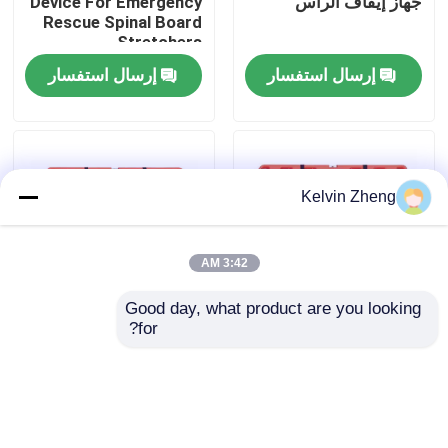
جهاز إيقاف الرأس
Device For Emergency
Rescue Spinal Board
Stretchers
حولنا
إرسال استفسار
إرسال استفسار
جولة في المصنع
مراقبة الجودة
Kelvin Zheng
اتصل بنا
3:42 AM
Good day, what product are you looking 
أخبار
for?
191 × 47 × 3 سم 159
1870 مللي متر X راي
كجم الطوارئ الإنقاذ
دعم سيارة إسعاف الإنقاذ
نقالة سرير سيارة إسعاف
في حالات الطوارئ
القضايا
قابلة للطي جهاز
العائمة مغرفة نقالة
الإسعافات الأولية
اللوحة الخلفية العمود
إرسال استفسار
إرسال استفسار
الفقري المجلس
اطلب اقتباس