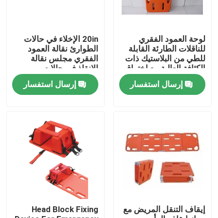
لوحة العمود الفقري
20in الإخلاء في حالات
للناقلات الطارئة القابلة
الطوارئ نقالة العمود
للطي من البلاستيك ذات
الفقري مجلس نقالة
الكثافة العالية مع اختراق
الإنقاذ في حالات
الأشعة السينية والمقطع
الطوارئ الكبار
إرسال استفسار
إرسال استفسار
المقطعي
المنزل
المنتجات
إيقاف التنقل المريض مع
Head Block Fixing
فيديوهات