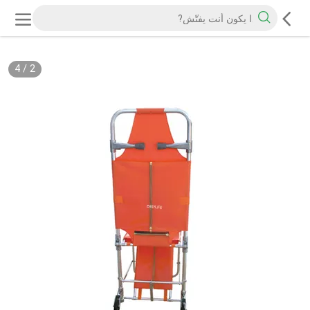
4
/
2