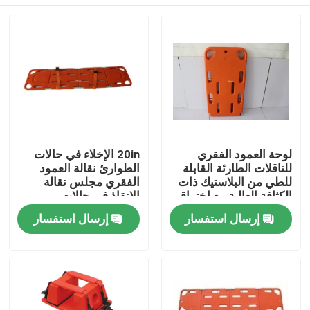
لوحة العمود الفقري
20in الإخلاء في حالات
للناقلات الطارئة القابلة
الطوارئ نقالة العمود
للطي من البلاستيك ذات
الفقري مجلس نقالة
الكثافة العالية مع اختراق
الإنقاذ في حالات
الأشعة السينية والمقطع
الطوارئ الكبار
المنزل
إرسال استفسار
إرسال استفسار
المقطعي
المنتجات
فيديوهات