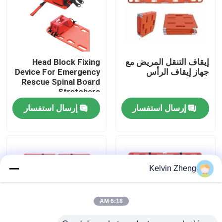
حولنا
جولة في المصنع
إيقاف التنقل المريض مع
Head Block Fixing
جهاز إيقاف الرأس
Device For Emergency
Rescue Spinal Board
مراقبة الجودة
Stretchers
إرسال استفسار
إرسال استفسار
اتصل بنا
أخبار
Kelvin Zheng
القضايا
6:18 AM
اطلب اقتباس