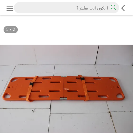
5
/
2