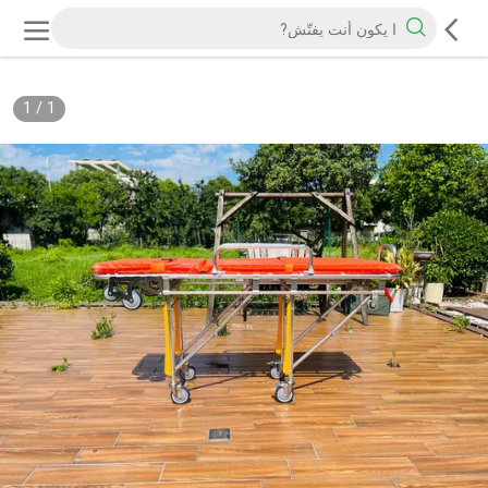
1
/
1