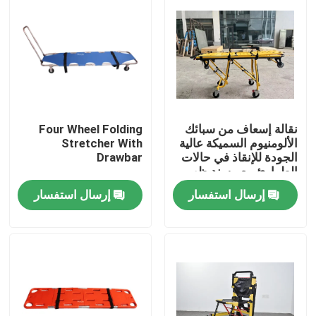
نقالة إسعاف من سبائك
Four Wheel Folding
الألومنيوم السميكة عالية
Stretcher With
الجودة للإنقاذ في حالات
Drawbar
الطوارئ مع مسند ظهر
قابل للتعديل لارتفاعه
إرسال استفسار
إرسال استفسار
للاستخدام في
المستشفيات
المنزل
المنتجات
فيديوهات