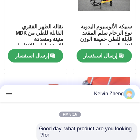
حولنا
سبيكة الألومنيوم اليدوية
نقالة الظهر الفقري
نوع الزحام سلم المقعد
القابلة للطي من MDK
جولة في المصنع
قابلة للطي خفيفة الوزن
متينة ومتعددة
لنقل المرضى في
الاستخدامات للإنقاذ في
المستشفى
البيئات القاسية
إرسال استفسار
إرسال استفسار
مراقبة الجودة
اتصل بنا
Kelvin Zheng
أخبار
8:16 PM
القضايا
Good day, what product are you looking 
for?
H500mm دائم سبائك
سبيكة الألومنيوم قابلة
اطلب اقتباس