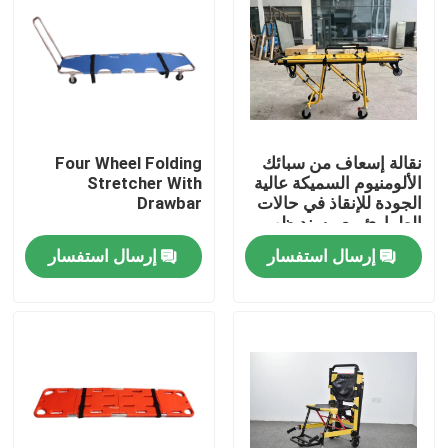
نقالة إسعاف من سبائك
Four Wheel Folding
الألومنيوم السميكة عالية
Stretcher With
الجودة للإنقاذ في حالات
Drawbar
الطوارئ مع مسند ظهر
قابل للتعديل لارتفاعه
إرسال استفسار
إرسال استفسار
للاستخدام في
المستشفيات
المنزل
المنتجات
فيديوهات