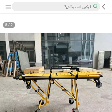
5
/
2