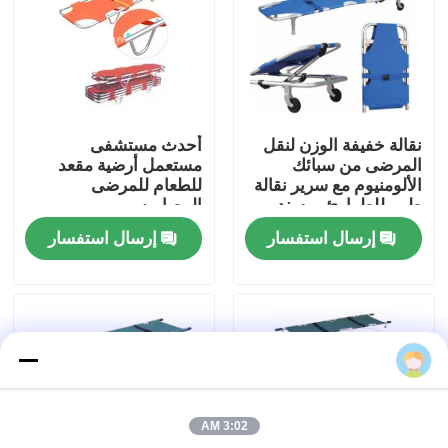
حولنا
جولة في المصنع
نقالة خفيفة الوزن لنقل
أحدث مستشفى
المرضى من سبائك
مستعمل أرضية مقعد
مراقبة الجودة
الألومنيوم مع سرير نقالة
للطعام للمرضى
طبي للطوارئ بمسند
المصابين
الظهر
إرسال استفسار
إرسال استفسار
اتصل بنا
أخبار
القضايا
3:02 AM
اطلب اقتباس