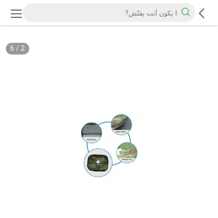
6
/
2