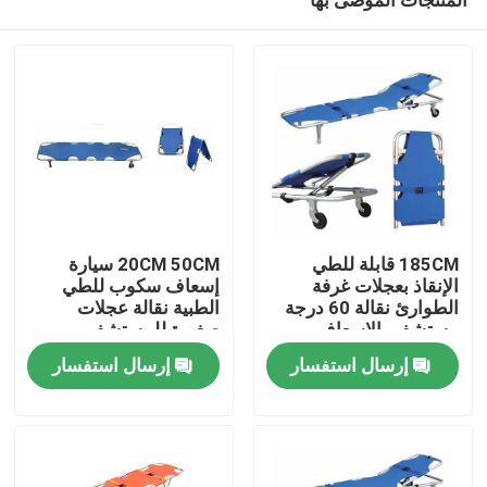
185CM قابلة للطي
20CM 50CM سيارة
الإنقاذ بعجلات غرفة
إسعاف سكوب للطي
الطوارئ نقالة 60 درجة
الطبية نقالة عجلات
مستشفى الإسعاف
صغيرة للمستشفى
المنزل
إرسال استفسار
إرسال استفسار
المنتجات
فيديوهات