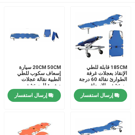
185CM قابلة للطي
20CM 50CM سيارة
الإنقاذ بعجلات غرفة
إسعاف سكوب للطي
الطوارئ نقالة 60 درجة
الطبية نقالة عجلات
مستشفى الإسعاف
صغيرة للمستشفى
المنزل
إرسال استفسار
إرسال استفسار
المنتجات
فيديوهات