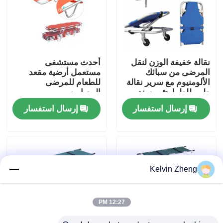
حولنا
جولة في المصنع
نقالة خفيفة الوزن لنقل
أحدث مستشفى
المرضى من سبائك
مستعمل أرضية مقعد
الألومنيوم مع سرير نقالة
للطعام للمرضى
مراقبة الجودة
طبي للطوارئ بمسند
المصابين
الظهر
إرسال استفسار
إرسال استفسار
اتصل بنا
أخبار
Kelvin Zheng
القضايا
12:27 PM
اطلب اقتباس