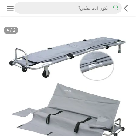
4
/
2