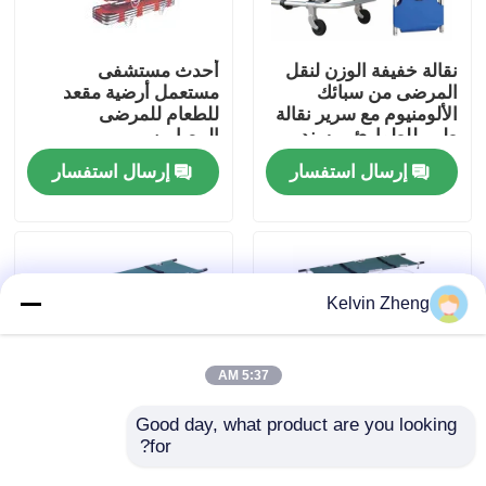
حولنا
نقالة خفيفة الوزن لنقل
أحدث مستشفى
المرضى من سبائك
مستعمل أرضية مقعد
الألومنيوم مع سرير نقالة
للطعام للمرضى
جولة في المصنع
طبي للطوارئ بمسند
المصابين
الظهر
إرسال استفسار
إرسال استفسار
مراقبة الجودة
اتصل بنا
Kelvin Zheng
أخبار
5:37 AM
القضايا
Good day, what product are you looking 
for?
أربعة طوابق طبية مقعد
نقالات كهربائية لسيارات
الألومنيوم عالية القوة
الإسعاف 12 سم 159
اطلب اقتباس