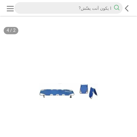
4
/
2