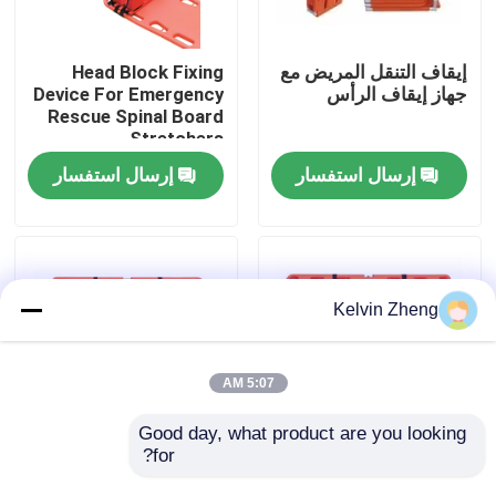
حولنا
إيقاف التنقل المريض مع
Head Block Fixing
جهاز إيقاف الرأس
Device For Emergency
Rescue Spinal Board
جولة في المصنع
Stretchers
إرسال استفسار
إرسال استفسار
مراقبة الجودة
اتصل بنا
Kelvin Zheng
أخبار
5:07 AM
القضايا
Good day, what product are you looking 
for?
191 × 47 × 3 سم 159
1870 مللي متر X راي
كجم الطوارئ الإنقاذ
دعم سيارة إسعاف الإنقاذ
اطلب اقتباس