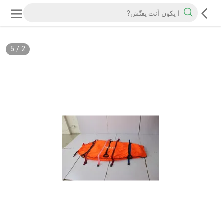
5
/
2