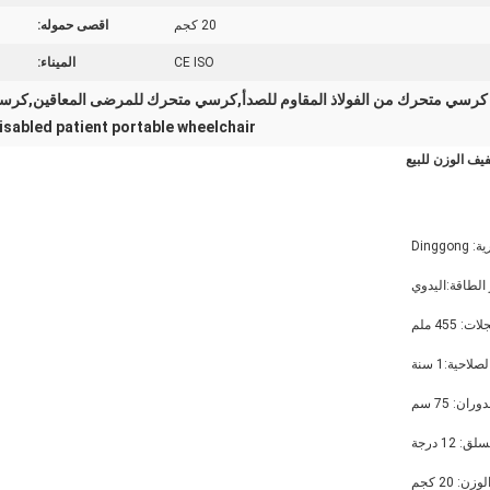
20 كجم
اقصى حموله:
CE ISO
الميناء:
كرسي متحرك من الفولاذ المقاوم للصدأ,كرسي متحرك للمرضى المعاقين,كرسي 
isabled patient portable wheelchair
Dingg
الطاقة:اليدوي
455 ملم
لاحية:1 سنة
ن: 75 سم
12 درجة
لوزن: 20 كجم