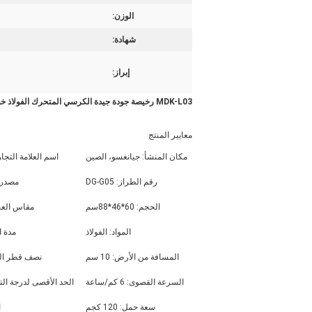
الوزن:
شهادة:
إبراز:
MDK-L03 رخيصة جودة جيدة الكرسي المتحرك الفولاذ خفيف الوزن للبيع
معايير المنتج
مكان المنشأ: جيانغسو، الصين
اسم العلامة التجارية: ong
رقم الطراز: DG-G05
مصدر 
الحجم: 60*46*88سم
مقاس العجلات: 
المواد: الفولاذ
مدة الص
المسافة من الأرض: 10 سم
نصف قطر الدورا
السرعة القصوى: 6 كم/ساعة
الحد الأقصى لدرجة التسلق: 
سعة حمل: 120 كجم
ا