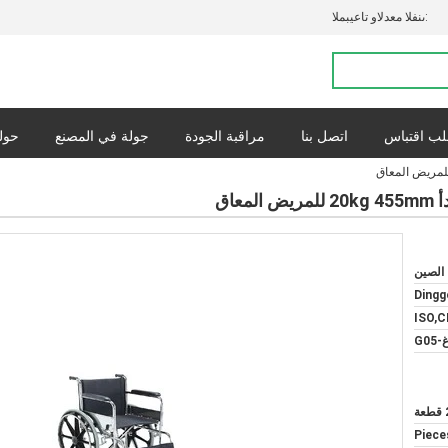
المبيعات والدعم الفنى:
ب اقتباس
اتصل بنا
مراقبة الجودة
جولة في المصنع
حولن
القضايا
س
اق
 الصين
Dingg
ISO,C
G05
ة