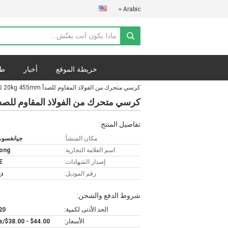
Arabic
خريطة الموقع
أخبار
طل
كرسي متحرك من الفولاذ المقاوم للصدأ 20kg 455mm للمريض المعاق
كرسي متحرك من الفولاذ المقاوم للصدأ 20kg 455mm للمريض المع
تفاصيل المنتج:
مكان المنشأ:
جيانغسو،
اسم العلامة التجارية:
ong
إصدار الشهادات:
E
رقم الموديل:
دغ-
شروط الدفع والشحن:
الحد الأدنى لكمية:
20 قطع
الأسعار:
$44.00 - $38.00/Pieces