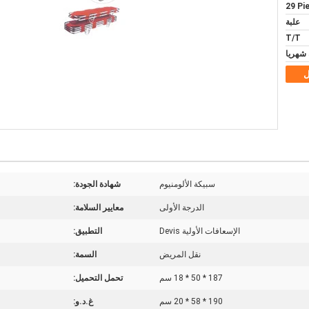
29 Pi
علبة
T/T
ل
سبيكة الألومنيوم
شهادة الجودة:
الدرجة الأولى
معايير السلامة:
الإسعافات الأولية Devis
التطبيق:
نقل المريض
السمة:
187 * 50 * 18 سم
تحمل التحميل:
190 * 58 * 20 سم
غ.د.و: