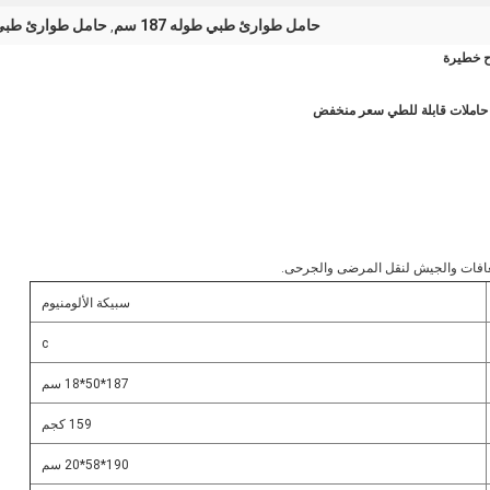
حامل طوارئ طبي طوله 187 سم
حامل طوارئ طبي 
,
ح خطيرة
ة حاملات قابلة للطي سعر منخفض
عافات والجيش لنقل المرضى والجرحى.
سبيكة الألومنيوم
c
187*50*18 سم
159 كجم
190*58*20 سم