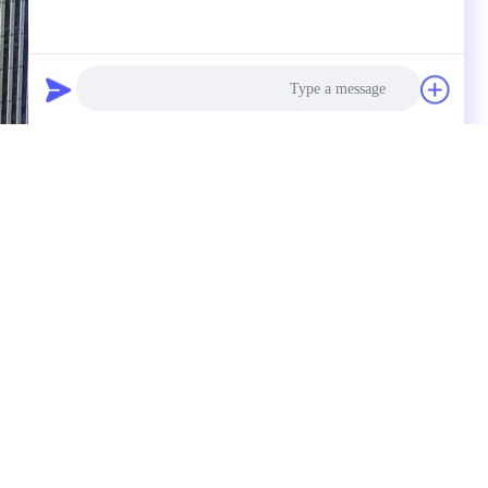
Photo
Video Call
Audio Call