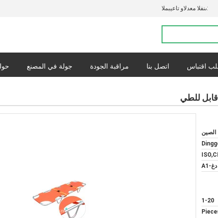
المبيعات والدعم الفنى:
ب اقتباس
اتصل بنا
مراقبة الجودة
جولة في المصنع
حولن
القضايا
س
 الصين
Dingg
ISO,C
دغ-A1
1-20
$28.00 - $ 25.00 