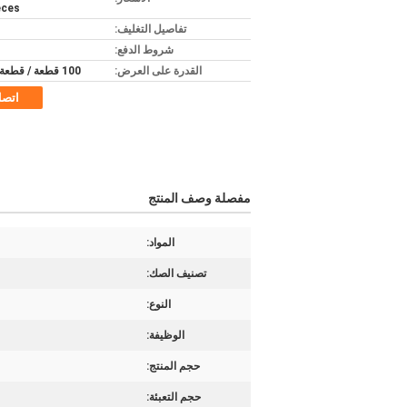
eces
تفاصيل التغليف:
شروط الدفع:
القدرة على العرض:
100 قطعة / قطعة شهريا
اتص
مفصلة وصف المنتج
المواد:
تصنيف الصك:
النوع:
الوظيفة:
حجم المنتج:
حجم التعبئة: