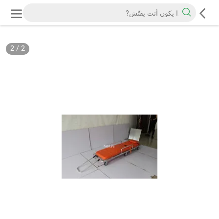
2
/
2