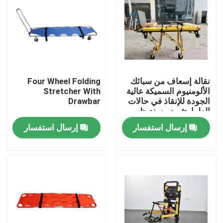
نقالة إسعاف من سبائك
Four Wheel Folding
الألومنيوم السميكة عالية
Stretcher With
الجودة للإنقاذ في حالات
Drawbar
الطوارئ مع مسند ظهر
قابل للتعديل لارتفاعه
إرسال استفسار
إرسال استفسار
للاستخدام في
المستشفيات
المنزل
المنتجات
فيديوهات