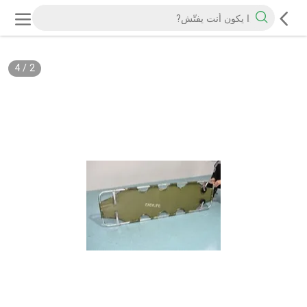
4
/
2