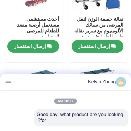
حولنا
نقالة خفيفة الوزن لنقل
أحدث مستشفى
المرضى من سبائك
مستعمل أرضية مقعد
الألومنيوم مع سرير نقالة
للطعام للمرضى
جولة في المصنع
طبي للطوارئ بمسند
المصابين
الظهر
إرسال استفسار
إرسال استفسار
مراقبة الجودة
اتصل بنا
Kelvin Zheng
أخبار
10:37 AM
القضايا
Good day, what product are you looking 
for?
أربعة طوابق طبية مقعد
نقالات كهربائية لسيارات
الألومنيوم عالية القوة
الإسعاف 12 سم 159
اطلب اقتباس