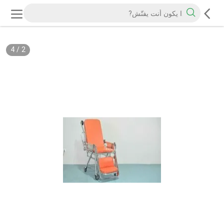
4
/
2