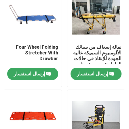
نقالة إسعاف من سبائك
Four Wheel Folding
الألومنيوم السميكة عالية
Stretcher With
الجودة للإنقاذ في حالات
Drawbar
الطوارئ مع مسند ظهر
قابل للتعديل لارتفاعه
إرسال استفسار
إرسال استفسار
للاستخدام في
المستشفيات
المنزل
المنتجات
فيديوهات