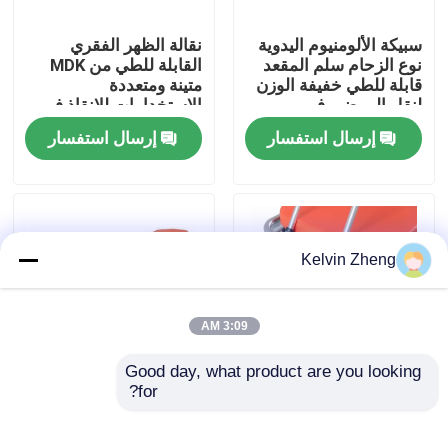
سبيكة الألومنيوم اليدوية
نقالة الظهر الفقري
حولنا
نوع الزحام سلم المقعد
القابلة للطي من MDK
قابلة للطي خفيفة الوزن
متينة ومتعددة
لنقل المرضى في
الاستخدامات للإنقاذ في
جولة في المصنع
المستشفى
البيئات القاسية
إرسال استفسار
إرسال استفسار
مراقبة الجودة
اتصل بنا
Kelvin Zheng
أخبار
3:09 AM
Good day, what product are you looking 
القضايا
for?
H500mm دائم سبائك
سبيكة الألومنيوم قابلة
الألومنيوم سرير الإسعاف
للطي سرير الإسعاف
نقالة المريض عربة ODM
المريض نقل ارتفاع وظهر
اطلب اقتباس