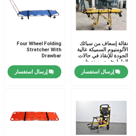
نقالة إسعاف من سبائك
Four Wheel Folding
الألومنيوم السميكة عالية
Stretcher With
الجودة للإنقاذ في حالات
Drawbar
الطوارئ مع مسند ظهر
قابل للتعديل لارتفاعه
إرسال استفسار
إرسال استفسار
للاستخدام في
المستشفيات
المنزل
المنتجات
فيديوهات