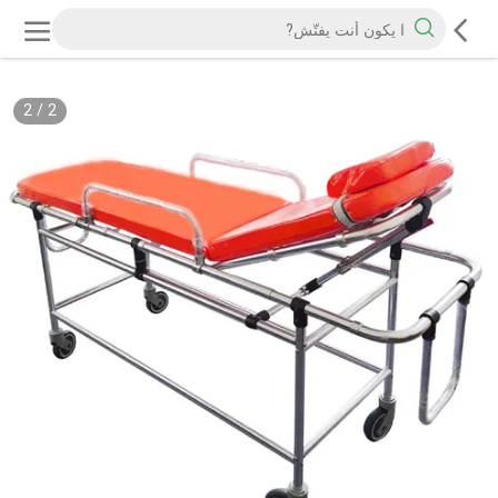
2
/
2