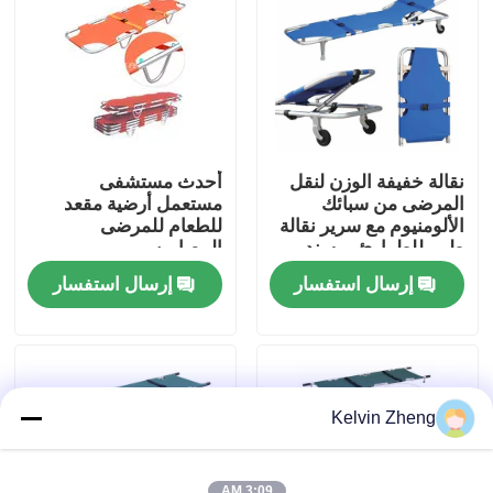
حولنا
جولة في المصنع
نقالة خفيفة الوزن لنقل
أحدث مستشفى
مراقبة الجودة
المرضى من سبائك
مستعمل أرضية مقعد
الألومنيوم مع سرير نقالة
للطعام للمرضى
طبي للطوارئ بمسند
المصابين
الظهر
اتصل بنا
إرسال استفسار
إرسال استفسار
أخبار
القضايا
Kelvin Zheng
اطلب اقتباس
3:09 AM