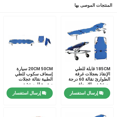
المنتجات الموصى بها
185CM قابلة للطي
20CM 50CM سيارة
الإنقاذ بعجلات غرفة
إسعاف سكوب للطي
الطوارئ نقالة 60 درجة
الطبية نقالة عجلات
المنزل
مستشفى الإسعاف
صغيرة للمستشفى
إرسال استفسار
إرسال استفسار
المنتجات
فيديوهات