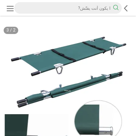
3
/
2