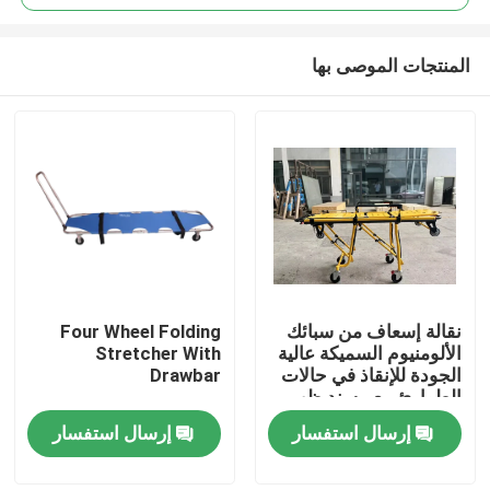
المنتجات الموصى بها
نقالة إسعاف من سبائك
Four Wheel Folding
المنزل
الألومنيوم السميكة عالية
Stretcher With
الجودة للإنقاذ في حالات
Drawbar
الطوارئ مع مسند ظهر
المنتجات
قابل للتعديل لارتفاعه
إرسال استفسار
إرسال استفسار
للاستخدام في
المستشفيات
فيديوهات