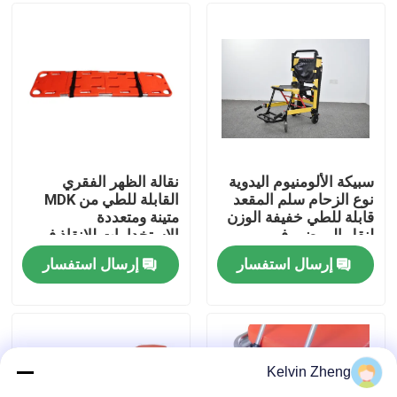
حولنا
جولة في المصنع
مراقبة الجودة
سبيكة الألومنيوم اليدوية
نقالة الظهر الفقري
نوع الزحام سلم المقعد
القابلة للطي من MDK
قابلة للطي خفيفة الوزن
متينة ومتعددة
اتصل بنا
لنقل المرضى في
الاستخدامات للإنقاذ في
المستشفى
البيئات القاسية
إرسال استفسار
إرسال استفسار
أخبار
القضايا
Kelvin Zheng
اطلب اقتباس