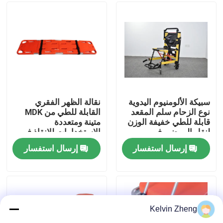
حولنا
جولة في المصنع
مراقبة الجودة
سبيكة الألومنيوم اليدوية
نقالة الظهر الفقري
نوع الزحام سلم المقعد
القابلة للطي من MDK
قابلة للطي خفيفة الوزن
متينة ومتعددة
اتصل بنا
لنقل المرضى في
الاستخدامات للإنقاذ في
المستشفى
البيئات القاسية
إرسال استفسار
إرسال استفسار
أخبار
القضايا
Kelvin Zheng
اطلب اقتباس