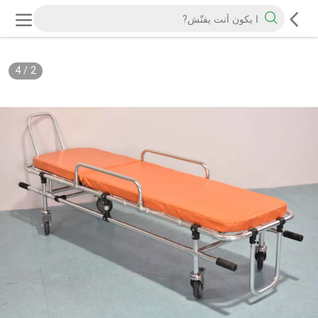
4
/
2