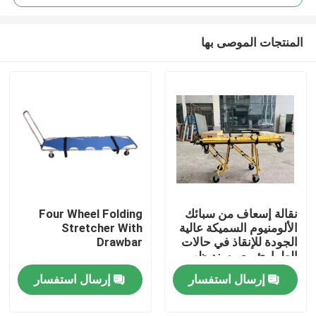
المنتجات الموصى بها
نقالة إسعاف من سبائك
Four Wheel Folding
المنزل
الألومنيوم السميكة عالية
Stretcher With
الجودة للإنقاذ في حالات
Drawbar
الطوارئ مع مسند ظهر
المنتجات
قابل للتعديل لارتفاعه
إرسال استفسار
إرسال استفسار
للاستخدام في
المستشفيات
فيديوهات