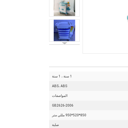
1 سنة ، 1 سنة
ABS، ABS
المواصفات
GB2626-2006
850*520*950 مللي متر
صلبة