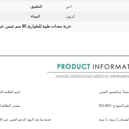
1ص
التطبيق:
كرتون
الميناء:
عربة معدات طبية للطوارئ 85 سم عبس
عرب
,
نشأ: جيانغسو، الصين
اسم العلامة الت
م النموذج: DG-B02
مصدر الطاقة:ا
ضمان:1 سنة، 1 سنة
خدمة ما بعد البيع: الدعم الفني عبر ال