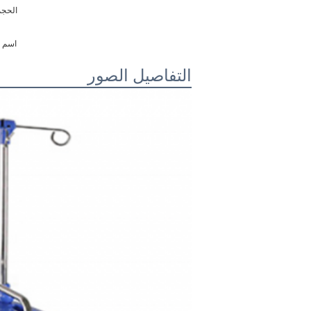
الحجم: 850*520
اسم ا
التفاصيل الصور