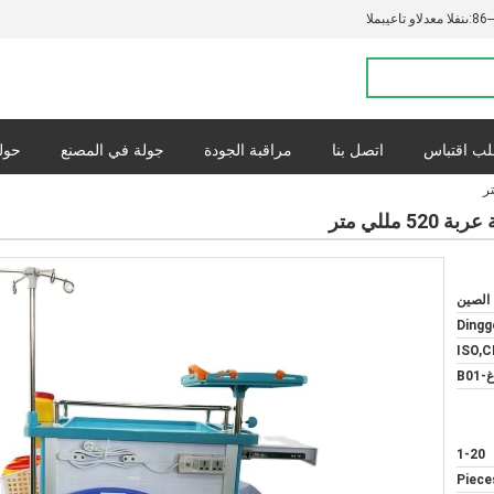
86-
المبيعات والدعم الفنى:
ب اقتباس
اتصل بنا
مراقبة الجودة
جولة في المصنع
حولن
القضايا
س
للي متر
 الصين
Dingg
ISO,C
-B01
1-20