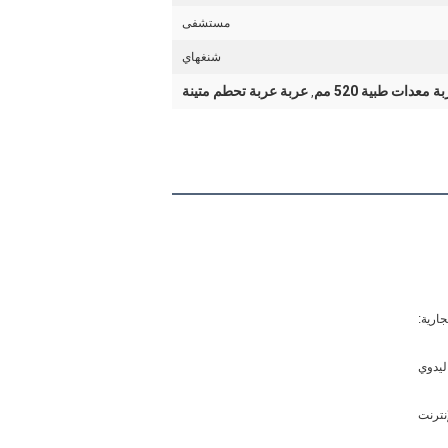
مستشفى
شنغهاي
ة معدات طبية 520 مم
عربة عربة تحطم متينة
,
جارية:
ليدوي
إنترنت