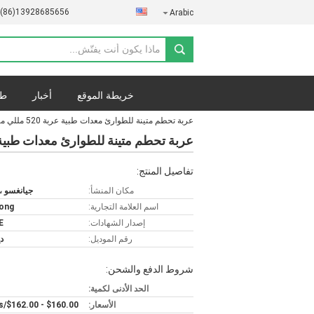
-(86)13928685656
Arabic
خريطة الموقع
أخبار
طل
عربة تحطم متينة للطوارئ معدات طبية عربة 520 مللي متر
عربة تحطم متينة للطوارئ معدات طبية عربة 520 م
تفاصيل المنتج:
مكان المنشأ:
جيانغسو ،
اسم العلامة التجارية:
ong
إصدار الشهادات:
E
رقم الموديل:
دغ
شروط الدفع والشحن:
الحد الأدنى لكمية:
الأسعار:
$160.00 - $162.00/Pieces