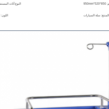
*950mm
النوع:أثاث المست
لمنتج: سلة السيارات
اللون: 