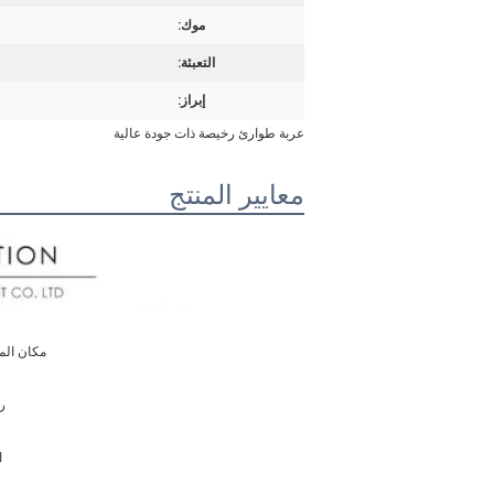
موك:
التعبئة:
إبراز:
عربة طوارئ رخيصة ذات جودة عالية
معايير المنتج
مكان الم
رق
ال