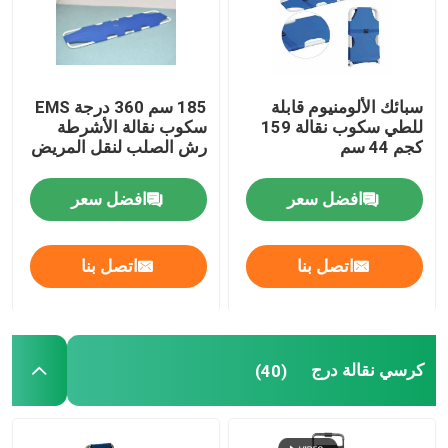
حولنا
سبائك الألومنيوم قابلة
185 سم 360 درجة EMS
جولة في المصنع
للطي سكوب نقالة 159
سكوب نقالة الأشرطة
كجم 44 سم
رش الصلب لنقل المريض
مراقبة الجودة
افضل سعر
افضل سعر
اتصل بنا
اتصل بنا
اتصل بنا
أخبار
كرسي نقالة درج
(40)
القضايا
اطلب اقتباس