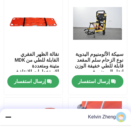
حولنا
جولة في المصنع
مراقبة الجودة
سبيكة الألومنيوم اليدوية
نقالة الظهر الفقري
نوع الزحام سلم المقعد
القابلة للطي من MDK
قابلة للطي خفيفة الوزن
متينة ومتعددة
لنقل المرضى في
الاستخدامات للإنقاذ في
اتصل بنا
المستشفى
البيئات القاسية
إرسال استفسار
إرسال استفسار
أخبار
القضايا
Kelvin Zheng
اطلب اقتباس