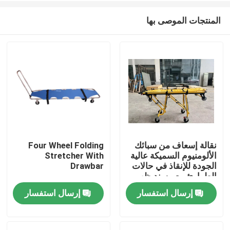
المنتجات الموصى بها
نقالة إسعاف من سبائك
Four Wheel Folding
الألومنيوم السميكة عالية
Stretcher With
المنزل
الجودة للإنقاذ في حالات
Drawbar
الطوارئ مع مسند ظهر
قابل للتعديل لارتفاعه
إرسال استفسار
إرسال استفسار
المنتجات
للاستخدام في
المستشفيات
فيديوهات