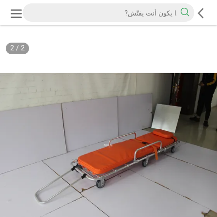
2
/
2