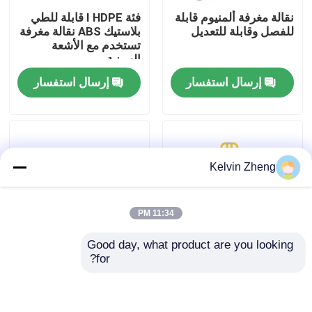
نقالة مغرفة ألمنيوم قابلة
فئة I HDPE قابلة للطي
للفصل وقابلة للتعديل
بلاستيك ABS نقالة مغرفة
حولنا
تستخدم مع الأشعة
السينية
إرسال استفسار
إرسال استفسار
جولة في المصنع
مراقبة الجودة
Kelvin Zheng
اتصل بنا
11:34 PM
أخبار
Good day, what product are you looking 
for?
القضايا
عربة إسعاف بلاستيكية
7 كجم ، 162 سم ​​
متينة من نوع نقالة ABS
الألومنيوم قابلة للطي
بلاستيك 2.1 متر 6 مللي
نقالة متعددة الوظائف
متر
الطبية خفيفة الوزن قابلة
اطلب اقتباس