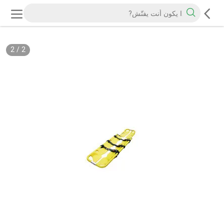
2
/
2