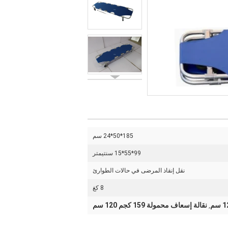
185*50*24 سم
99*55*15 سنتيمتر
نقل إنقاذ المرضى في حالات الطوارئ
8 كغ
نقالة إسعاف محمولة 159 كجم 120 سم
,