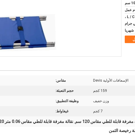
L / C ، D / A ، D / P ، T / T ،
ي جرام
ل
الإسعافات الأولية Devis
مقاس:
159 كجم
حجم التعبئة:
وزن خفيف
وظيفة التطبيق:
7 كجم
غيغاواط:
 مغرفة قابلة للطي مقاس 120 سم
نقالة مغرفة قابلة للطي مقاس 0.06 متر 120 سم
,
لة رخيصة الثمن