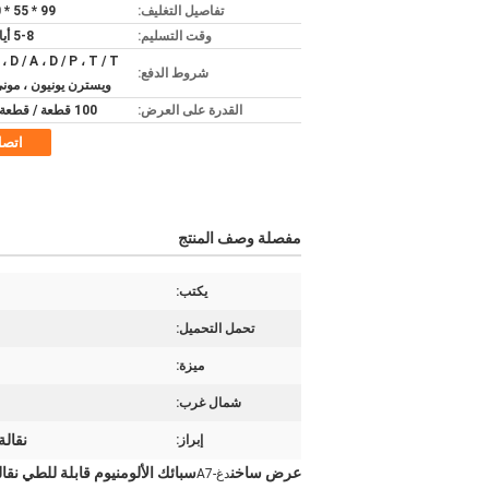
تفاصيل التغليف:
99 * 55 * 10 سم
وقت التسليم:
5-8 أيام عمل
شروط الدفع:
ويسترن يونيون ، مون
القدرة على العرض:
100 قطعة / قطعة شهريا
اتص
مفصلة وصف المنتج
يكتب:
تحمل التحميل:
ميزة:
شمال غرب:
نقالة
إبراز:
عرض ساخن
سبائك الألومنيوم قابلة للطي نقا
دغ-A7