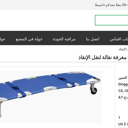
86-
المبيعات والدعم الفنى:
ب اقتباس
اتصل بنا
مراقبة الجودة
جولة في المصنع
حولن
القضايا
س
 الصين
Dingg
CE, I
دغ-A7
1
US $ 